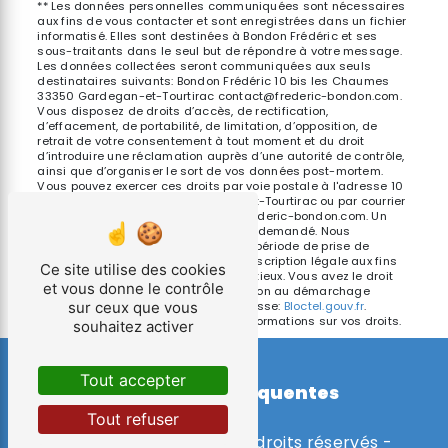
** Les données personnelles communiquées sont nécessaires
aux fins de vous contacter et sont enregistrées dans un fichier
informatisé. Elles sont destinées à Bondon Frédéric et ses
sous-traitants dans le seul but de répondre à votre message.
Les données collectées seront communiquées aux seuls
destinataires suivants: Bondon Frédéric 10 bis les Chaumes
33350 Gardegan-et-Tourtirac contact@frederic-bondon.com.
Vous disposez de droits d’accès, de rectification,
d’effacement, de portabilité, de limitation, d’opposition, de
retrait de votre consentement à tout moment et du droit
d’introduire une réclamation auprès d’une autorité de contrôle,
ainsi que d’organiser le sort de vos données post-mortem.
Vous pouvez exercer ces droits par voie postale à l'adresse 10
bis les Chaumes 33350 Gardegan-et-Tourtirac ou par courrier
électronique à l'adresse contact@frederic-bondon.com. Un
justificatif d'identité pourra vous être demandé. Nous
conservons vos données pendant la période de prise de
contact puis pendant la durée de prescription légale aux fins
Ce site utilise des cookies
probatoires et de gestion des contentieux. Vous avez le droit
et vous donne le contrôle
de vous inscrire sur la liste d'opposition au démarchage
téléphonique, disponible à cette adresse:
Bloctel.gouv.fr
.
sur ceux que vous
Consultez le site cnil.fr pour plus d’informations sur vos droits.
souhaitez activer
Tout accepter
Recherches fréquentes
Tout refuser
©
Vistalid
- 2026 - Tous droits réservés -